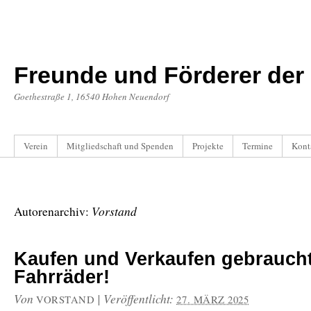
Freunde und Förderer der 
Goethestraße 1, 16540 Hohen Neuendorf
Verein
Mitgliedschaft und Spenden
Projekte
Termine
Kont
Vorstand
Autorenarchiv:
Kaufen und Verkaufen gebrauch
Fahrräder!
Von
|
Veröffentlicht:
VORSTAND
27. MÄRZ 2025