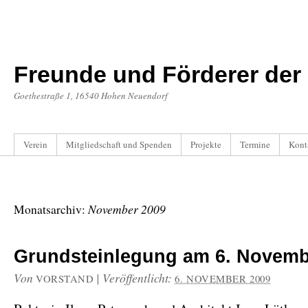
Freunde und Förderer der 
Goethestraße 1, 16540 Hohen Neuendorf
Verein
Mitgliedschaft und Spenden
Projekte
Termine
Kont
November 2009
Monatsarchiv:
Grundsteinlegung am 6. Novemb
Von
|
Veröffentlicht:
VORSTAND
6. NOVEMBER 2009